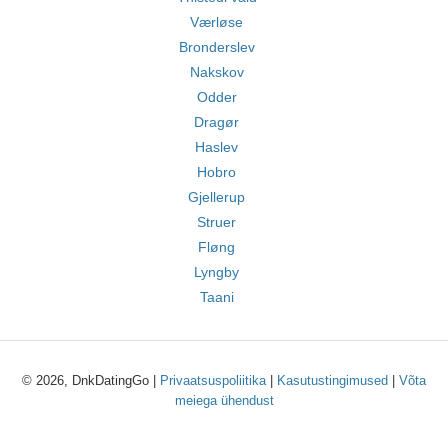
Værløse
Bronderslev
Nakskov
Odder
Dragør
Haslev
Hobro
Gjellerup
Struer
Fløng
Lyngby
Taani
© 2026, DnkDatingGo |
Privaatsuspoliitika
|
Kasutustingimused
|
Võta
meiega ühendust