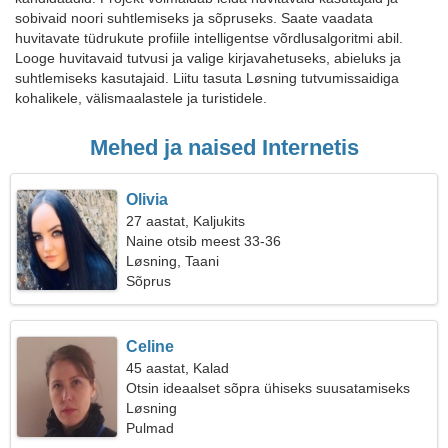
sobivaid noori suhtlemiseks ja sõpruseks. Saate vaadata
huvitavate tüdrukute profiile intelligentse võrdlusalgoritmi abil.
Looge huvitavaid tutvusi ja valige kirjavahetuseks, abieluks ja
suhtlemiseks kasutajaid. Liitu tasuta Løsning tutvumissaidiga
kohalikele, välismaalastele ja turistidele.
Mehed ja naised Internetis
Olivia
27 aastat, Kaljukits
Naine otsib meest 33-36
Løsning, Taani
Sõprus
Celine
45 aastat, Kalad
Otsin ideaalset sõpra ühiseks suusatamiseks
Løsning
Pulmad