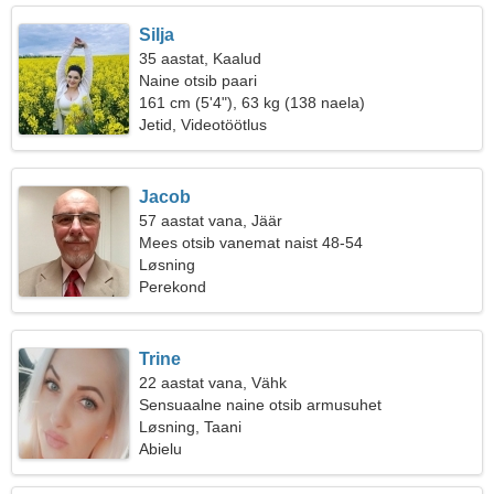
Silja
35 aastat, Kaalud
Naine otsib paari
161 cm (5'4"), 63 kg (138 naela)
Jetid, Videotöötlus
Jacob
57 aastat vana, Jäär
Mees otsib vanemat naist 48-54
Løsning
Perekond
Trine
22 aastat vana, Vähk
Sensuaalne naine otsib armusuhet
Løsning, Taani
Abielu