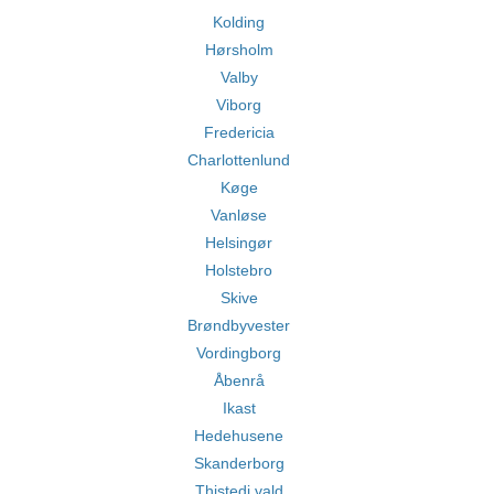
Kolding
Hørsholm
Valby
Viborg
Fredericia
Charlottenlund
Køge
Vanløse
Helsingør
Holstebro
Skive
Brøndbyvester
Vordingborg
Åbenrå
Ikast
Hedehusene
Skanderborg
Thistedi vald