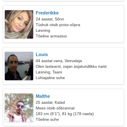
Frederikke
24 aastat, Sõnn
Tüdruk otsib poiss-sõpra
Løsning
Tõeline armastus
Louis
44 aastat vana, Veevalaja
Olen lastearst, vajan asjatundlikku naist
Løsning, Taani
Lühiajaline suhe
Malthe
25 aastat, Kalad
Mees otsib sõbrannat
183 cm (6'1"), 81 kg (178 naela)
Tõeline suhe