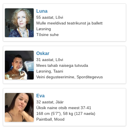
Luna
55 aastat, Lõvi
Mulle meeldivad teatrikunst ja ballett
Løsning
Tõsine suhe
Oskar
31 aastat, Lõvi
Mees tahab naisega tutvuda
Løsning, Taani
Veini degusteerimine, Sporditegevus
Eva
32 aastat, Jäär
Üksik naine otsib meest 37-41
168 cm (5'7"), 58 kg (127 naela)
Paintball, Mood