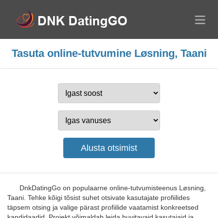
Tasuta online-tutvumine Løsning, Taani
DnkDatingGo on populaarne online-tutvumisteenus Løsning,
Taani. Tehke kõigi tõsist suhet otsivate kasutajate profiilides
täpsem otsing ja valige pärast profiilide vaatamist konkreetsed
kandidaadid. Projekt võimaldab leida huvitavaid kasutajaid ja